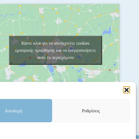
Κάντε κλικ για να αποδεχτείτε cookies
εμπορικής προώθησης και να ενεργοποιήσετε
αυτό το περιεχόμενο
Αποδοχή
Ρυθμίσεις