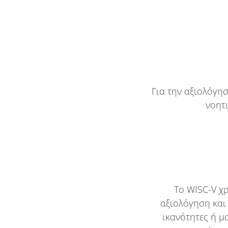
Για την αξιολόγη
νοητ
Το WISC-V χ
αξιολόγηση και 
ικανότητες ή μ