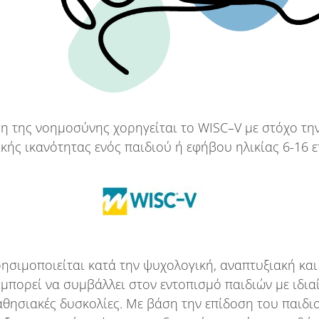
ση της νοημοσύνης χορηγείται
το
WISC
–
V
με στόχο τη
ικής
ικανότητ
ας ενός παιδιού
ή εφήβου ηλικίας 6-16 
ρησιμοποιείται κατά την ψυχολογική, αναπτυξιακή κα
μπορεί να συμβάλλει στον εντοπισμό παιδιών με ιδιαί
αθησιακές δυσκολίες. Mε βάση την επίδοση του παιδι