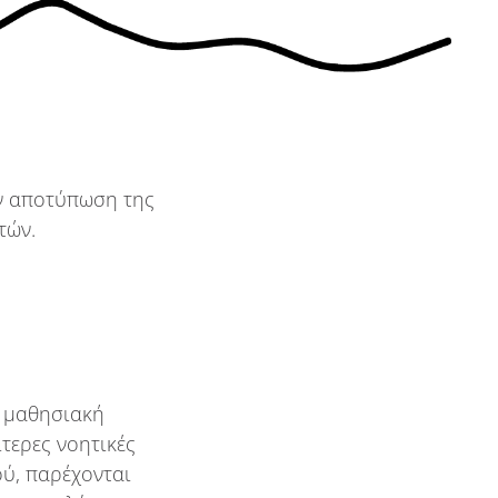
ν αποτύπωση της
ετών
.
ι μαθησιακή
τερες νοητικές
ού, παρέχονται