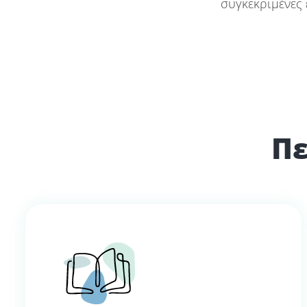
συγκεκριμένες 
Πε