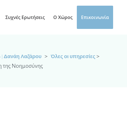
Συχνές Ερωτήσεις
Ο Χώρος
Επικοινωνία
>
>
b | Δανάη Λαζάρου
Όλες οι υπηρεσίες
η της Νοημοσύνης