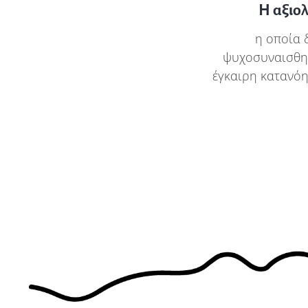
Η αξιο
η οποία 
ψυχοσυναισθημ
έγκαιρη κατανόη